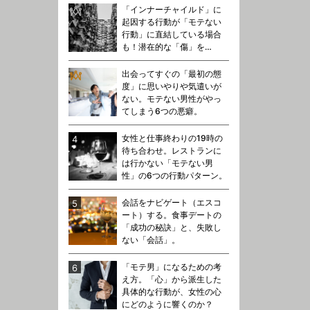
「インナーチャイルド」に
起因する行動が「モテない
行動」に直結している場合
も！潜在的な「傷」を…
出会ってすぐの「最初の態
度」に思いやりや気遣いが
ない。モテない男性がやっ
てしまう6つの悪癖。
女性と仕事終わりの19時の
待ち合わせ。レストランに
は行かない「モテない男
性」の6つの行動パターン。
会話をナビゲート（エスコ
ート）する。食事デートの
「成功の秘訣」と、失敗し
ない「会話」。
「モテ男」になるための考
え方。「心」から派生した
具体的な行動が、女性の心
にどのように響くのか？