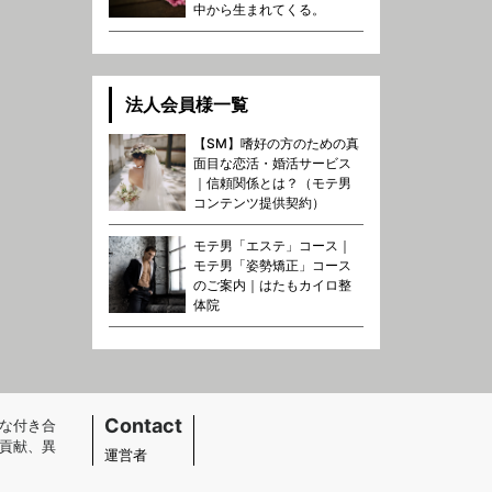
中から生まれてくる。
法人会員様一覧
【SM】嗜好の方のための真
面目な恋活・婚活サービス
｜信頼関係とは？（モテ男
コンテンツ提供契約）
モテ男「エステ」コース｜
モテ男「姿勢矯正」コース
のご案内｜はたもカイロ整
体院
Contact
な付き合
貢献、異
運営者