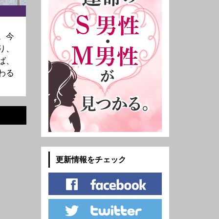
。今
り、
ば、
わる
更新情報をチェック