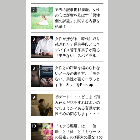
過去の記事掲載履歴。女性
の心に影響を及ぼす「男性
側の課題」に関する内容を
執筆！
女性が嫌がる「時代に取り
残された」通信手段とは？
デバイス苦手系男子が陥る
「モテない」スパイラル。
女性との距離を縮められな
いメールの書き方。「モテ
ない」男性が書くイラっと
する「8つ」をPick up！
初デート・・・どこまで踏
み込んだ話をすればよいの
でしょうか？ある言動が女
性の心の閉ざします・・・
「モテる態度」は、「信
頼」と「愛」と「もう一つ
の要素」の3要素の重なりの