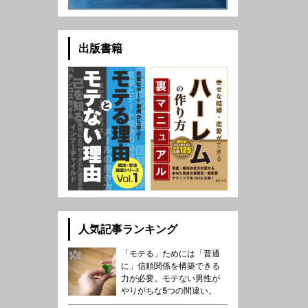
出版書籍
人気記事ランキング
「モテる」ためには「普通
に」信頼関係を構築できる
力が必要。モテない男性が
やりがちな5つの間違い。