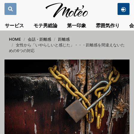
サービス
モテ男総論
第一印象
雰囲気作り
会
HOME
会話・距離感
距離感
女性から「いやらしいと感じた」・・・距離感を間違えないた
めの6つの対応