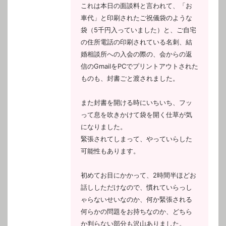
これは本日の面談料と言われて、「お
車代」と印刷されたご祝儀袋のような
袋（5千円入っていました）と、ご自宅
の住所電話の印刷されている名刺、結
婚相談所への入会の際の、会からの返
信のGmailをPCでプリントアウトされた
ものも、封書ごと渡されました。
また封書を開ける時にいちいち、フッ
って息を吹きかけて袋を開く仕草が気
になりました。
緊張されてしまって、やっていらした
可能性もあります。
初めてお目にかかって、2時間半ほどお
話ししただけなので、慣れていらっし
ゃらないせいなのか、何か緊張される
何らかの問題をお持ちなのか、どちら
か判らない部分も沢山ありました。