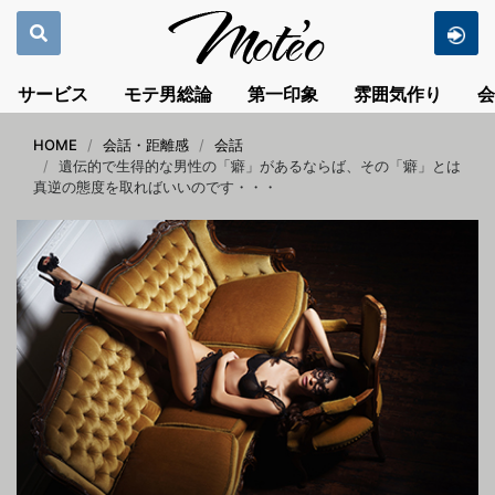
サービス
モテ男総論
第一印象
雰囲気作り
会
HOME
会話・距離感
会話
遺伝的で生得的な男性の「癖」があるならば、その「癖」とは
真逆の態度を取ればいいのです・・・