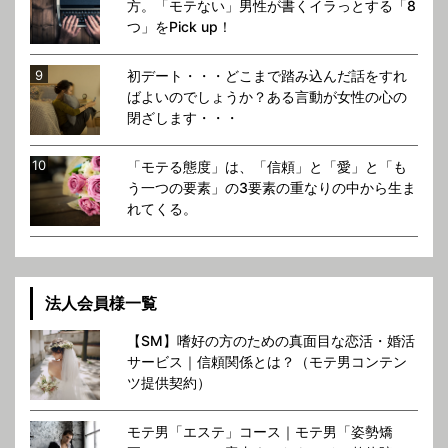
方。「モテない」男性が書くイラっとする「8
つ」をPick up！
初デート・・・どこまで踏み込んだ話をすれ
ばよいのでしょうか？ある言動が女性の心の
閉ざします・・・
「モテる態度」は、「信頼」と「愛」と「も
う一つの要素」の3要素の重なりの中から生ま
れてくる。
法人会員様一覧
【SM】嗜好の方のための真面目な恋活・婚活
サービス｜信頼関係とは？（モテ男コンテン
ツ提供契約）
モテ男「エステ」コース｜モテ男「姿勢矯