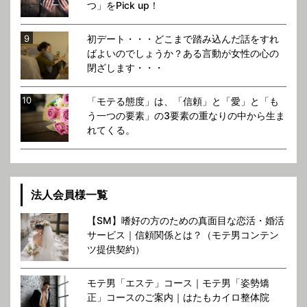
つ」をPick up！
初デート・・・どこまで踏み込んだ話をすれ
ばよいのでしょうか？ある言動が女性の心の
閉ざします・・・
「モテる態度」は、「信頼」と「愛」と「も
う一つの要素」の3要素の重なりの中から生ま
れてくる。
法人会員様一覧
【SM】嗜好の方のための真面目な恋活・婚活
サービス｜信頼関係とは？（モテ男コンテン
ツ提供契約）
モテ男「エステ」コース｜モテ男「姿勢矯
正」コースのご案内｜はたもカイロ整体院