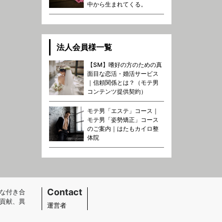
中から生まれてくる。
法人会員様一覧
【SM】嗜好の方のための真
面目な恋活・婚活サービス
｜信頼関係とは？（モテ男
コンテンツ提供契約）
モテ男「エステ」コース｜
モテ男「姿勢矯正」コース
のご案内｜はたもカイロ整
体院
Contact
な付き合
貢献、異
運営者