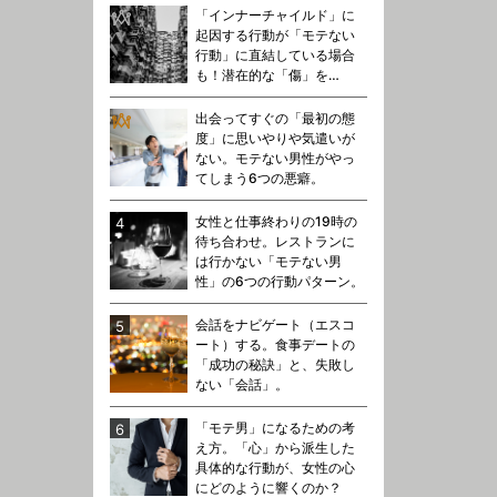
「インナーチャイルド」に
起因する行動が「モテない
行動」に直結している場合
も！潜在的な「傷」を…
出会ってすぐの「最初の態
度」に思いやりや気遣いが
ない。モテない男性がやっ
てしまう6つの悪癖。
女性と仕事終わりの19時の
待ち合わせ。レストランに
は行かない「モテない男
性」の6つの行動パターン。
会話をナビゲート（エスコ
ート）する。食事デートの
「成功の秘訣」と、失敗し
ない「会話」。
「モテ男」になるための考
え方。「心」から派生した
具体的な行動が、女性の心
にどのように響くのか？