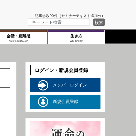
記事総数90件（セミナーテキスト追加分）
会話・距離感
生き方
TALK & DISTANCE
WAY OF LIFE
ログイン・新規会員登録
を
メンバーログイン
新規会員登録