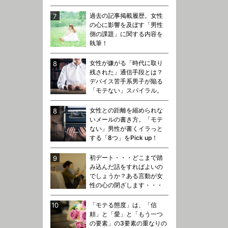
過去の記事掲載履歴。女性
の心に影響を及ぼす「男性
側の課題」に関する内容を
執筆！
女性が嫌がる「時代に取り
残された」通信手段とは？
デバイス苦手系男子が陥る
「モテない」スパイラル。
女性との距離を縮められな
いメールの書き方。「モテ
ない」男性が書くイラっと
する「8つ」をPick up！
初デート・・・どこまで踏
み込んだ話をすればよいの
でしょうか？ある言動が女
性の心の閉ざします・・・
「モテる態度」は、「信
頼」と「愛」と「もう一つ
の要素」の3要素の重なりの