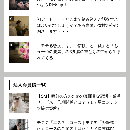
つ」をPick up！
初デート・・・どこまで踏み込んだ話をすれ
ばよいのでしょうか？ある言動が女性の心の
閉ざします・・・
「モテる態度」は、「信頼」と「愛」と「も
う一つの要素」の3要素の重なりの中から生ま
れてくる。
法人会員様一覧
【SM】嗜好の方のための真面目な恋活・婚活
サービス｜信頼関係とは？（モテ男コンテン
ツ提供契約）
モテ男「エステ」コース｜モテ男「姿勢矯
正」コースのご案内｜はたもカイロ整体院