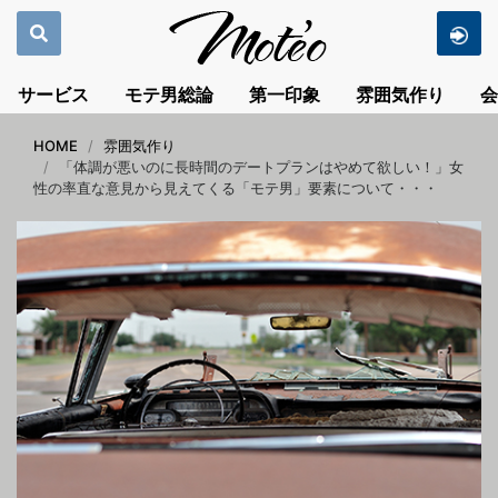
サービス
モテ男総論
第一印象
雰囲気作り
会
HOME
雰囲気作り
「体調が悪いのに長時間のデートプランはやめて欲しい！」女
性の率直な意見から見えてくる「モテ男」要素について・・・